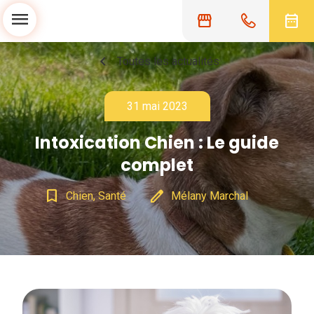
menu
storefront
date_range
chevron_left
Toutes les actualités
31 mai 2023
Intoxication Chien : Le guide
complet
bookmark_border
edit
Chien, Santé
Mélany Marchal