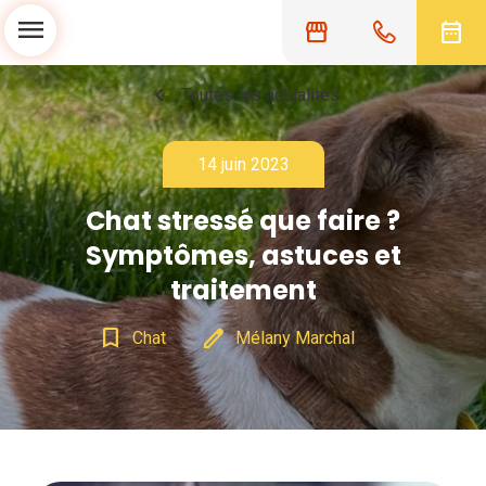
menu
storefront
date_range
chevron_left
Toutes les actualités
14 juin 2023
Chat stressé que faire ?
Symptômes, astuces et
traitement
bookmark_border
edit
Chat
Mélany Marchal