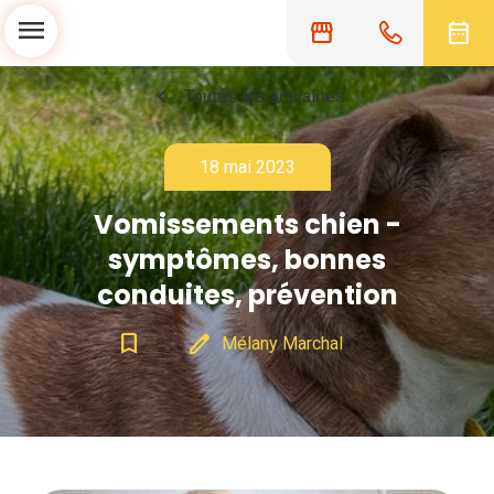
menu
storefront
date_range
chevron_left
Toutes les actualités
18 mai 2023
Vomissements chien -
symptômes, bonnes
conduites, prévention
bookmark_border
edit
Mélany Marchal