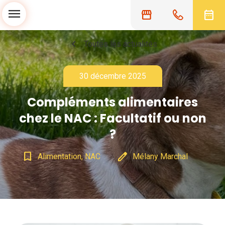
menu
storefront
date_range
chevron_left
Toutes les actualités
30 décembre 2025
Compléments alimentaires
chez le NAC : Facultatif ou non
?
bookmark_border
edit
Alimentation, NAC
Mélany Marchal