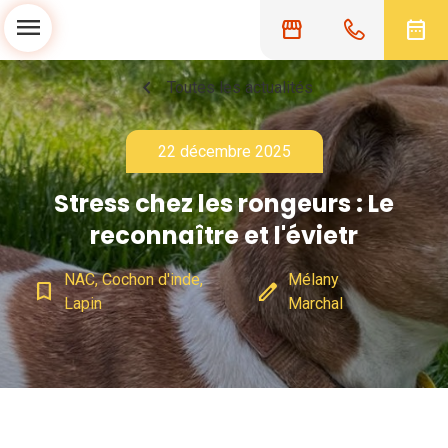
menu
storefront
date_range
chevron_left
Toutes les actualités
22 décembre 2025
Stress chez les rongeurs : Le
reconnaître et l'évietr
NAC, Cochon d'inde,
Mélany
bookmark_border
edit
Lapin
Marchal