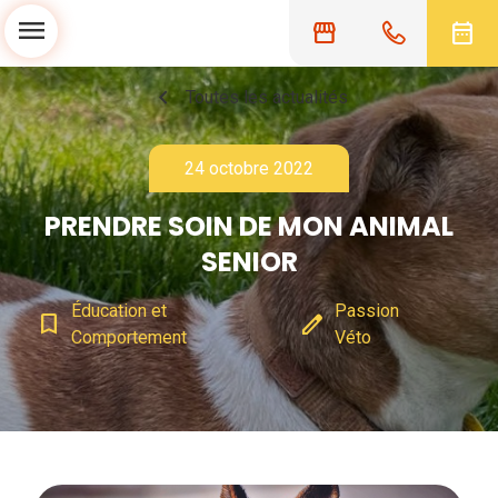
menu
storefront
date_range
chevron_left
Toutes les actualités
24 octobre 2022
PRENDRE SOIN DE MON ANIMAL
SENIOR
Éducation et
Passion
bookmark_border
edit
Comportement
Véto