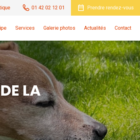
date_range
tique
01 42 02 12 01
Prendre rendez-vous
ipe
Services
Galerie photos
Actualités
Contact
DE LA