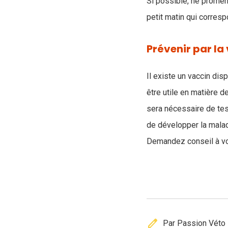
Si possible, ne promen
petit matin qui corres
Prévenir par la
Il existe un vaccin dis
être utile en matière d
sera nécessaire de test
de développer la malad
Demandez conseil à vot
edit
Par Passion Véto