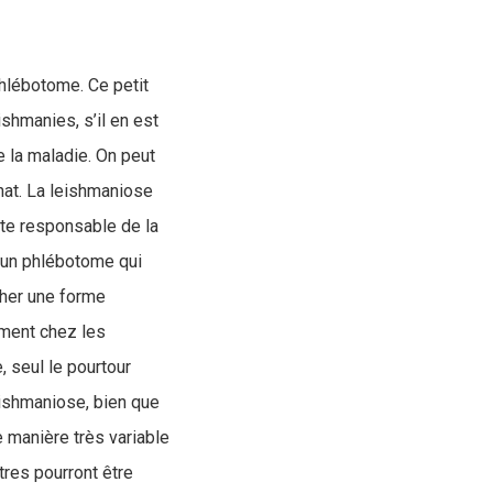
hlébotome. Ce petit
shmanies, s’il en est
e la maladie. On peut
at. La leishmaniose
ite responsable de la
d’un phlébotome qui
cher une forme
ement chez les
 seul le pourtour
eishmaniose, bien que
 manière très variable
tres pourront être