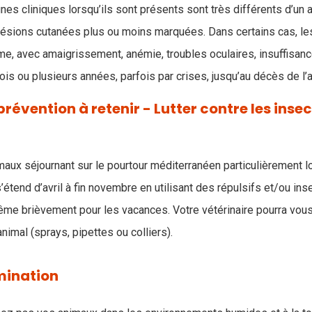
nes cliniques lorsqu’ils sont présents sont très différents d’un a
lésions cutanées plus ou moins marquées. Dans certains cas, le
isme, avec amaigrissement, anémie, troubles oculaires, insuffisan
is ou plusieurs années, parfois par crises, jusqu’au décès de l’a
révention à retenir - Lutter contre les inse
imaux séjournant sur le pourtour méditerranéen particulièrement lo
tend d’avril à fin novembre en utilisant des répulsifs et/ou ins
ême brièvement pour les vacances. Votre vétérinaire pourra vous 
animal (sprays, pipettes ou colliers).
mination