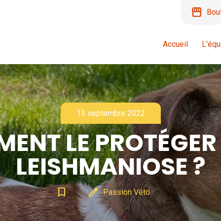
storefront
Bou
Accueil
L'équ
13 septembre 2022
ENT LE PROTÉGER 
LEISHMANIOSE ?
bookmark_border
edit
Passion Véto