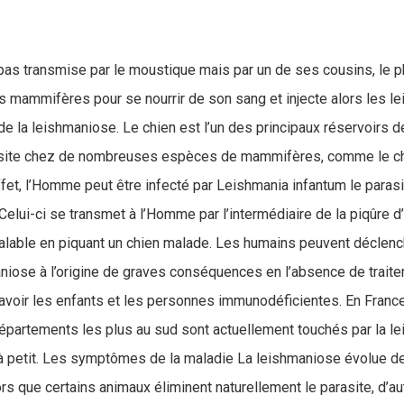
pas transmise par le moustique mais par un de ses cousins, le p
s mammifères pour se nourrir de son sang et injecte alors les lei
e la leishmaniose. Le chien est l’un des principaux réservoirs d
rasite chez de nombreuses espèces de mammifères, comme le ch
fet, l’Homme peut être infecté par Leishmania infantum le paras
Celui-ci se transmet à l’Homme par l’intermédiaire de la piqûre 
alable en piquant un chien malade. Les humains peuvent déclen
aniose à l’origine de graves conséquences en l’absence de trait
avoir les enfants et les personnes immunodéficientes. En France,
épartements les plus au sud sont actuellement touchés par la l
 à petit. Les symptômes de la maladie La leishmaniose évolue de
ors que certains animaux éliminent naturellement le parasite, d’au