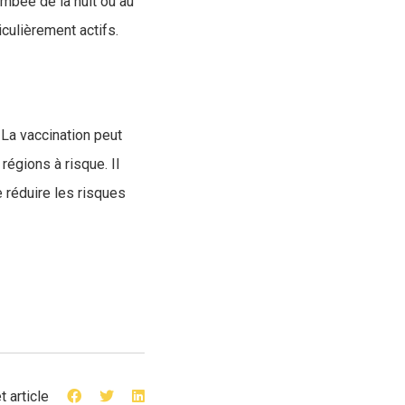
mbée de la nuit ou au
iculièrement actifs.
 La vaccination peut
régions à risque. Il
e réduire les risques
t article