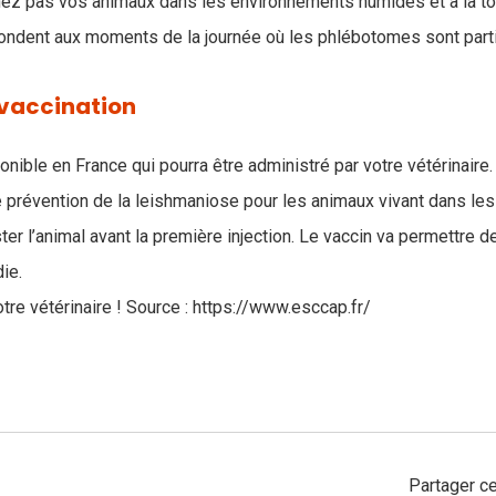
ez pas vos animaux dans les environnements humides et à la to
pondent aux moments de la journée où les phlébotomes sont part
 vaccination
ponible en France qui pourra être administré par votre vétérinaire.
e prévention de la leishmaniose pour les animaux vivant dans les 
er l’animal avant la première injection. Le vaccin va permettre d
ie.
re vétérinaire ! Source : https://www.esccap.fr/
Partager ce