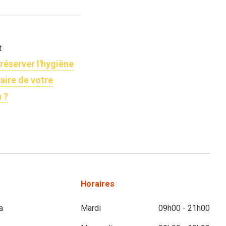
t
éserver l'hygiène
aire de votre
 ?
Horaires
a
Mardi
09h00 - 21h00