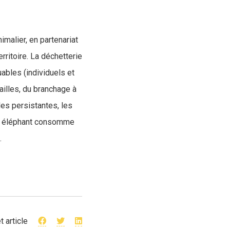
imalier, en partenariat
ritoire. La déchetterie
ables (individuels et
illes, du branchage à
les persistantes, les
 un éléphant consomme
».
t article