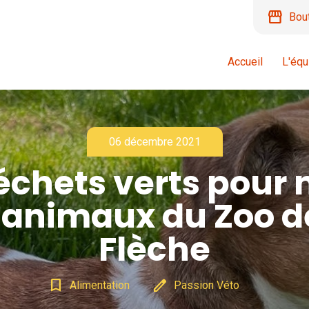
storefront
Bou
Accueil
L'équ
06 décembre 2021
échets verts pour n
 animaux du Zoo d
Flèche
bookmark_border
edit
Alimentation
Passion Véto