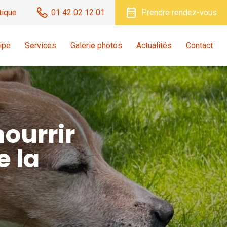
date_range
tique
01 42 02 12 01
Prendre rendez-vous
ipe
Services
Galerie photos
Actualités
Contact
ourrir
e la