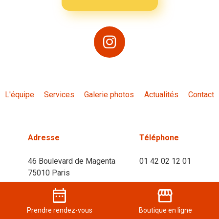
L'équipe
Services
Galerie photos
Actualités
Contact
Adresse
Téléphone
46 Boulevard de Magenta
01 42 02 12 01
75010 Paris
date_range
storefront
Prendre
rendez-vous
Boutique
en ligne
Horaires