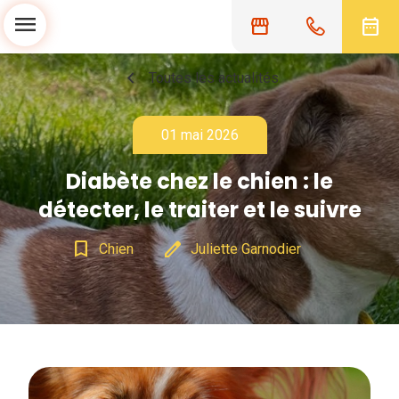
menu
storefront
date_range
chevron_left
Toutes les actualités
01 mai 2026
Diabète chez le chien : le
détecter, le traiter et le suivre
bookmark_border
edit
Chien
Juliette Garnodier