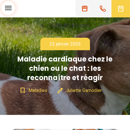
menu
storefront
date_range
chevron_left
Toutes les actualités
23 janvier 2026
Maladie cardiaque chez le
chien ou le chat : les
reconnaître et réagir
bookmark_border
edit
Maladies
Juliette Garnodier