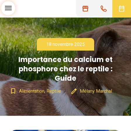
menu
storefront
date_range
chevron_left
Toutes les actualités
18 novembre 2025
Importance du calcium et
phosphore chez le reptile :
Guide
bookmark_border
edit
Alimentation, Reptile
Mélany Marchal