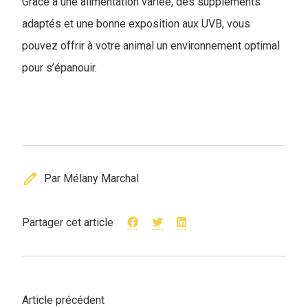
Grâce à une alimentation variée, des suppléments
adaptés et une bonne exposition aux UVB, vous
pouvez offrir à votre animal un environnement optimal
pour s’épanouir.
edit
Par Mélany Marchal
Partager cet article
Article précédent