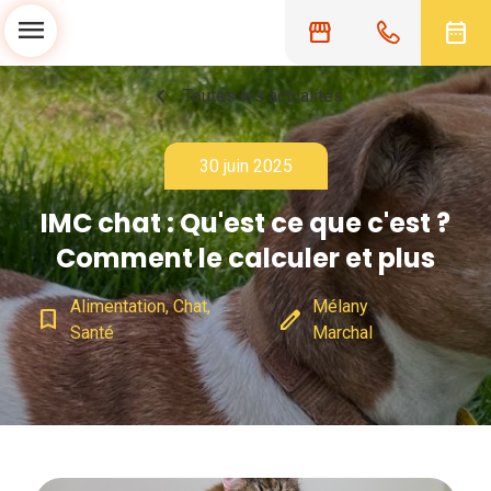
menu
storefront
date_range
chevron_left
Toutes les actualités
30 juin 2025
IMC chat : Qu'est ce que c'est ?
Comment le calculer et plus
Alimentation, Chat,
Mélany
bookmark_border
edit
Santé
Marchal