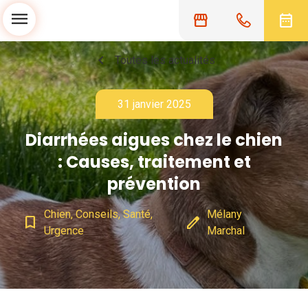
menu
storefront
date_range
chevron_left
Toutes les actualités
31 janvier 2025
Diarrhées aigues chez le chien
: Causes, traitement et
prévention
Chien, Conseils, Santé,
Mélany
bookmark_border
edit
Urgence
Marchal