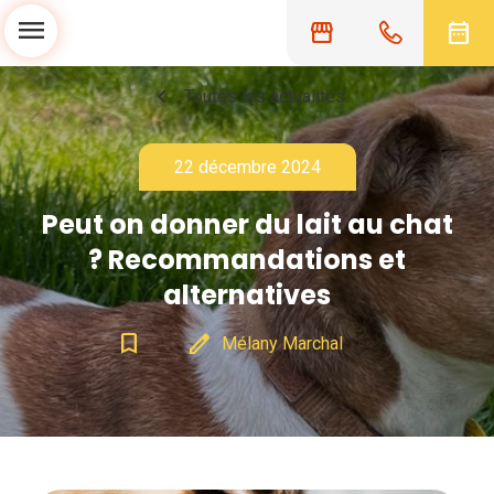
menu
storefront
date_range
chevron_left
Toutes les actualités
22 décembre 2024
Peut on donner du lait au chat
? Recommandations et
alternatives
bookmark_border
edit
Mélany Marchal