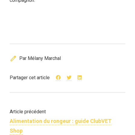
compagnon.
edit
Par Mélany Marchal
Partager cet article
Article précédent
Alimentation du rongeur : guide ClubVET
Shop