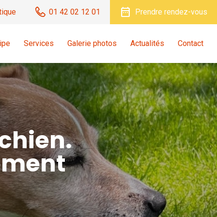
date_range
tique
01 42 02 12 01
Prendre rendez-vous
ipe
Services
Galerie photos
Actualités
Contact
 chien.
tement