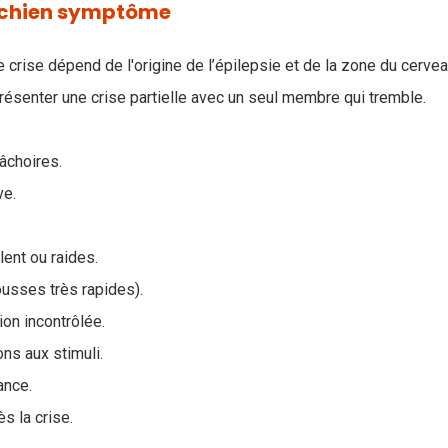
e chien symptôme
de crise dépend de l'origine de l’épilepsie et de la zone du cerve
présenter une crise partielle avec un seul membre qui tremble.
choires.
ve.
ent ou raides.
usses très rapides).
ion incontrôlée.
ns aux stimuli.
ance.
s la crise.