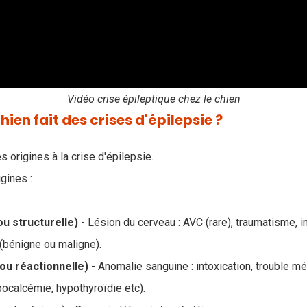
Vidéo crise épileptique chez le chien
ien fait des crises d'épilepsie ?
 origines à la crise d'épilepsie.
igines :
ou structurelle)
- Lésion du cerveau : AVC (rare), traumatisme, i
 (bénigne ou maligne).
(ou réactionnelle)
- Anomalie sanguine : intoxication, trouble m
ocalcémie, hypothyroïdie etc).