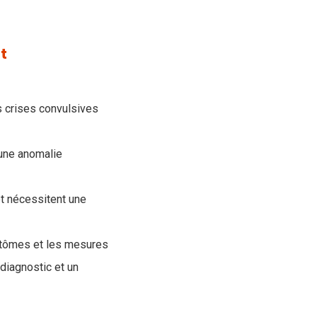
nt
s crises convulsives
'une anomalie
et nécessitent une
ptômes et les mesures
diagnostic et un