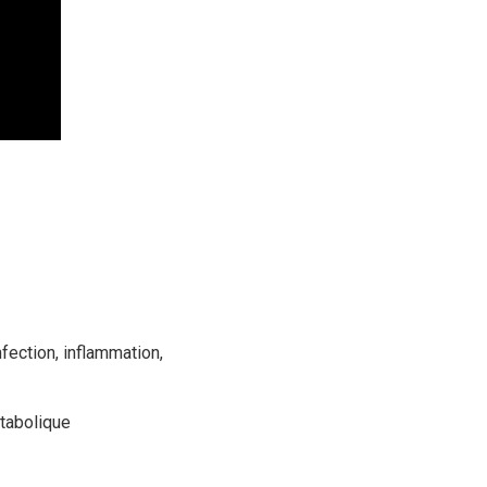
nfection, inflammation,
étabolique