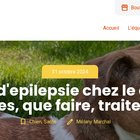
storefront
Bou
Accueil
L'équ
31 octobre 2024
d'epilepsie chez le
s, que faire, trai
bookmark_border
edit
Chien, Santé
Mélany Marchal