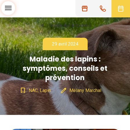
menu
storefront
date_range
chevron_left
Toutes les actualités
29 avril 2024
Maladie des lapins :
symptômes, conseils et
prévention
bookmark_border
edit
NAC, Lapin
Mélany Marchal