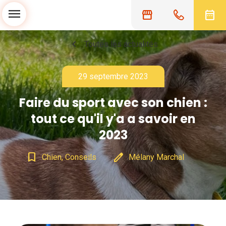
menu
storefront
date_range
chevron_left
Toutes les actualités
29 septembre 2023
Faire du sport avec son chien :
tout ce qu'il y'a a savoir en
2023
bookmark_border
edit
Chien, Conseils
Mélany Marchal