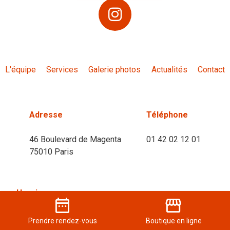
L'équipe
Services
Galerie photos
Actualités
Contact
Adresse
Téléphone
46 Boulevard de Magenta
01 42 02 12 01
75010 Paris
Horaires
date_range
storefront
Mardi
09h00 - 21h00
Prendre
rendez-vous
Boutique
en ligne