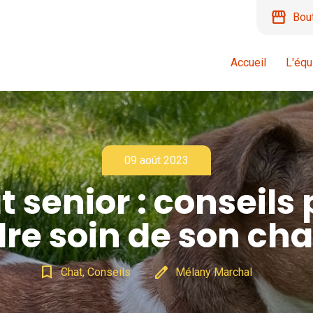
storefront
Bou
Accueil
L'équ
09 août 2023
 senior : conseils
re soin de son cha
bookmark_border
edit
Chat, Conseils
Mélany Marchal