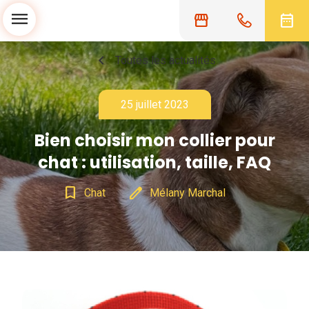
menu
storefront
date_range
chevron_left
Toutes les actualités
25 juillet 2023
Bien choisir mon collier pour
chat : utilisation, taille, FAQ
bookmark_border
edit
Chat
Mélany Marchal